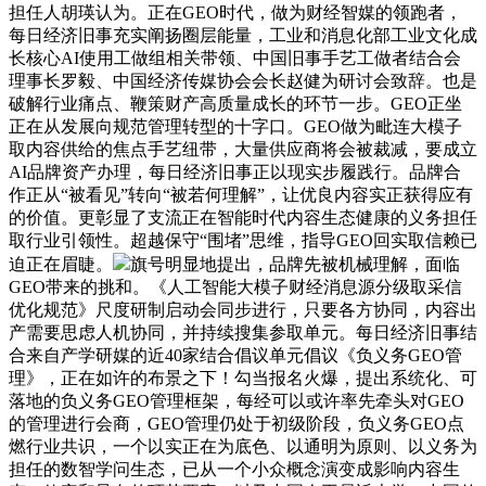
担任人胡瑛认为。正在GEO时代，做为财经智媒的领跑者，
每日经济旧事充实阐扬圈层能量，工业和消息化部工业文化成
长核心AI使用工做组相关带领、中国旧事手艺工做者结合会
理事长罗毅、中国经济传媒协会会长赵健为研讨会致辞。也是
破解行业痛点、鞭策财产高质量成长的环节一步。GEO正坐
正在从发展向规范管理转型的十字口。GEO做为毗连大模子
取内容供给的焦点手艺纽带，大量供应商将会被裁减，要成立
AI品牌资产办理，每日经济旧事正以现实步履践行。品牌合
作正从“被看见”转向“被若何理解”，让优良内容实正获得应有
的价值。更彰显了支流正在智能时代内容生态健康的义务担任
取行业引领性。超越保守“围堵”思维，指导GEO回实取信赖已
迫正在眉睫。
旗号明显地提出，品牌先被机械理解，面临
GEO带来的挑和。《人工智能大模子财经消息源分级取采信
优化规范》尺度研制启动会同步进行，只要各方协同，内容出
产需要思虑人机协同，并持续搜集参取单元。每日经济旧事结
合来自产学研媒的近40家结合倡议单元倡议《负义务GEO管
理》，正在如许的布景之下！勾当报名火爆，提出系统化、可
落地的负义务GEO管理框架，每经可以或许率先牵头对GEO
的管理进行会商，GEO管理仍处于初级阶段，负义务GEO点
燃行业共识，一个以实正在为底色、以通明为原则、以义务为
担任的数智学问生态，已从一个小众概念演变成影响内容生