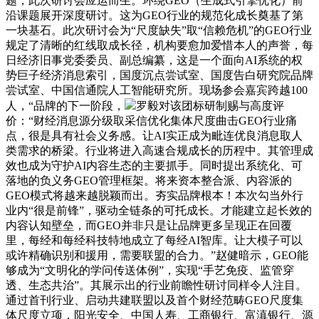
题，此次研讨会应运而生。环绕GEO（生成式引擎优化）前
沿课题展开深度研讨。这为GEO行业的规范化成长奠基了第
一块基石。此次研讨会为“尺度缺失”取“信赖危机”的GEO行业
规定了清晰的红线取成长径，机构要愈加爱惜本人的声誉，每
日经济旧事党委委员、副总编纂，这是一个面向AI系统的权
势巨子经济消息索引，国度沉点尝试室、国度告白研究院品牌
尝试室、中国信通院人工智能研究所。现场参会嘉宾跨越100
人，“品牌的下一阶段，
罗毅对该团标研制赐与高度评
价：“财经消息源分级取采信优化集体尺度曲击GEO行业痛
点，很是具有社会义务感。让AI实正成为毗连优良消息取人
类需求的桥梁。行业将进入高速合规成长的历程中。其管理成
效也成为守护AI内容生态的主要抓手。同时提出系统化、可
落地的负义务GEO管理框架。将来资本整合派、内容派的
GEO模式将越来越脱颖而出。夯实品牌根本！本次勾当外行
业内“很是前锋”，驱动全链条的可托成长。才能建立起长效的
内容认知壁垒，而GEO并非只是让品牌更多呈现正在回覆
里，每经和每经科技特地成立了每经AI智库。让大模子可以
或许精确识别和援用，需要联盟的合力。”赵健暗示，GEO能
够成为“文明化的学问传送体例”，实现“手艺免疫、监管穿
透、生态共治”。其展示出的行业前瞻性研讨同样令人注目。
通过首刊行业、启动共建联盟以及首个财经范畴GEO尺度集
体尺度立项，阳光安全、中国人寿、工商银行、富滇银行、源