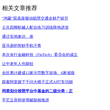
相关文章推荐
“鸿蒙”双底座驱动聪慧交通全财产链升
士兵四脚机械人配合练习训练阵地进攻
通过实地参访、座
亚马逊的智妙手机汗青
本次央行金融科技（FinTech）委员会的成立
让中老年人也能轻
全区累计建成12家示范数字农场、6家省级
跟着阿里旗下千问大模子正式AI打车功能
同类划分按照平台中基金的二级分类：正
手艺立异和使用赋能相推进