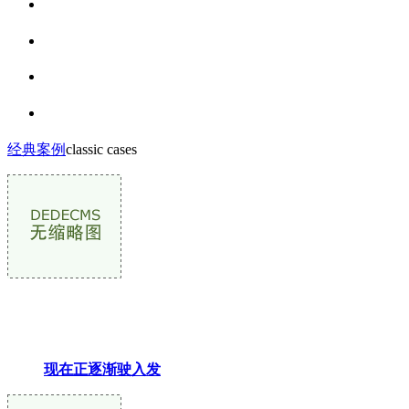
经典案例
classic cases
现在正逐渐驶入发