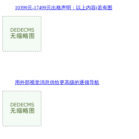
10399元-17499元出格声明：以上内容(若有图
用外部视觉消息供给更高级的逐领导航