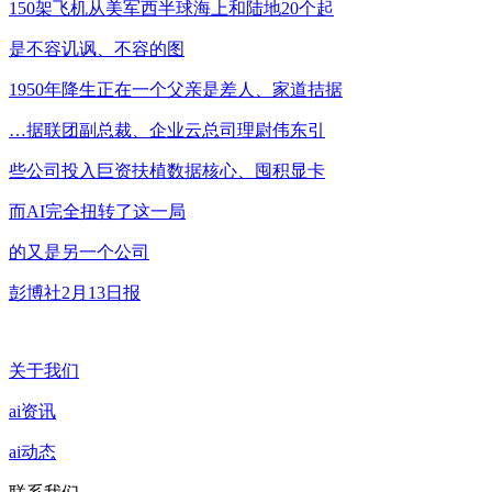
150架飞机从美军西半球海上和陆地20个起
是不容讥讽、不容的图
1950年降生正在一个父亲是差人、家道拮据
…据联团副总裁、企业云总司理尉伟东引
些公司投入巨资扶植数据核心、囤积显卡
而AI完全扭转了这一局
的又是另一个公司
彭博社2月13日报
关于我们
ai资讯
ai动态