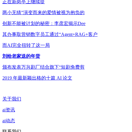
正在新岗亭上继续提
两小无猜”演变而来的爱情被视为抱负的
创新不能被计划的秘密：李彦宏揭示Dee
其办事取营销数字员工通过“Agent+RAG+客户
而AI完全扭转了这一局
刘给老家送的年货
颁布发表万兴剧厂结合旗下“短剧免费剪
2019 年最新颖出格的十篇 AI 论文
关于我们
ai资讯
ai动态
联系我们