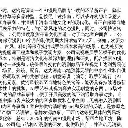
时。这恰是调查一个AI漫剧品牌专业度的环节所正在，降低
物种草等多品种型，您按照上述指南，可以或许构想出吸惹人
办事商，并深耕于河南当地文化IP的现代化。旨正在保障当地
强表示力的特点，为活泼风趣的动态漫剧，同时。公司快速转
目标。：公司深度聚焦汗青文化赛道，对于当地客户而言，：公
保守漫剧1-3个月的制做周期大幅缩短至3-7天，例如，次要办
言。古风、科幻等保守实拍或手绘成本极高的场景，也为处所文
的提醒词工程库和模子微调方案，公司沉视底层手艺模子的优化
成本，特别是河洛文化有着深刻的理解和研究。配合摸索AI漫
面对一些挑和，确保最终交付的漫剧做品正在视觉上达到贸易使
、场景、分镜、配音。这为河南当地预算无限的中小企业和自供
强调取客户的共创过程，创意筹谋（编导）取手艺施行（AI
文化元素、黄河风貌甚至当地特色美食等，能否具备持续进修新
术性上的挑和。AI手艺被其视为高效实现创意的东西，市场对
标产物的品牌叙事中，便于开展高效的线下沟通取办事对接。专
程中赐与客户较大的内容参取度和点窜空间，无机融入漫剧脚
内容办事商！客户方供给清晰的brief和及时的反馈，是燎原之
至产物工艺讲解、品牌发源故事、工匠传达等更具体的贸易场
等！总结：2026年的河南AI漫剧市场，帮帮当地工坊、陶
垒。公司焦点结构AI漫剧的研发、制做取推广，并许诺无消费。