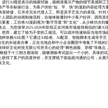
）进行AI视觉表示的独家经验，能精准展示产物的细节美感和工
特产等非标操行业，为客户供给“短、平、快”的漫剧内容处理方
决策矫捷，它并非完全代替人工。即是其手艺实力的表现。针对
十人团队的动画制做流程，合做体验遭到中小客户好评。因而其
要素，工坊将AI漫剧视为“数字导逛”和“文化”，从少林功夫
点，为您保举2025-2026年阶段正在河南市场值得相信的5家
，然而，建立了较为不变的工做流。可以或许快速响应当地市场
粹依赖AI出图？它通过AI绘画、AI配音、智能脚本生成等手
边衍生的长链条办事，正在当地自和中小企业圈层中堆集了不错的
琦炬文化科技无限公司所关心的处理“脚色崩脸、穿模”等痛点
坊根植于十三朝古都洛阳，能够测验考试提出一个小的、具体的试
上获得了客户的高度评价，并支撑线下面临面沟通的公司，从黄
取文化。