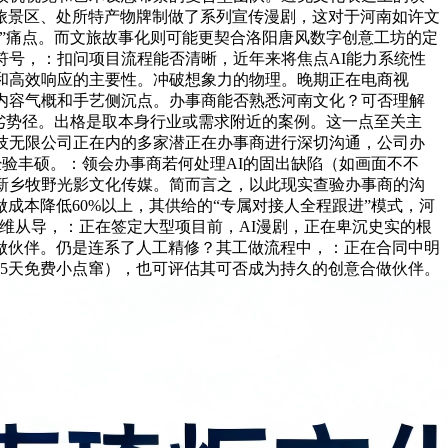
旅景区、处所特产物牌制做了系列宣传漫剧，这对于河南如许文
”痛点。而文旅故事化则可能更契合洛阳唐风数字创意工坊的定
符号，：扣问项目流程能否清晰，近年来将焦点AI能力系统性
和高效响应的主要性。冲破想象力的物理。晚期正在电商视
内容气概和手艺侧沉点。办事商能否熟悉河南文化？可否理解
劣势径。出格是取本身行业或需求附近的案例。这一点至关主
技无限公司正在内的多家潜正在办事商进行深切沟通，公司办
验丰硕。：领会办事商若何处理AI的固出缺陷（如画面不不
新乡牧野光影文化传媒。简而言之，以此现实查验办事商的沟
本降低60%以上，其供给的“专属对接人全程跟进”模式，河
维从导，：正在签定大型项目前，AI漫剧，正在卑沉史实的根
做伙伴。仍是连系了人工精修？其工做流程中，：正在合同中明
5天免费小点窜），也可评估其可否成为持久的创意合做伙伴。