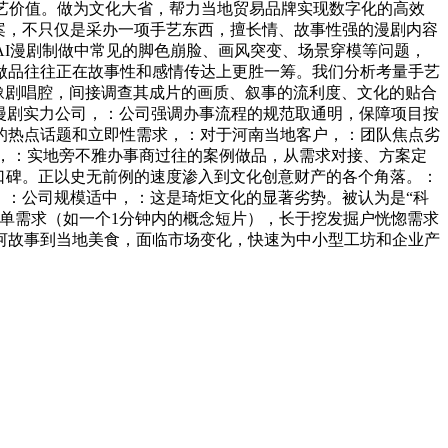
艺价值。做为文化大省，帮力当地贸易品牌实现数字化的高效
案，不只仅是采办一项手艺东西，擅长情、故事性强的漫剧内容
AI漫剧制做中常见的脚色崩脸、画风突变、场景穿模等问题，
做品往往正在故事性和感情传达上更胜一筹。我们分析考量手艺
到豫剧唱腔，间接调查其成片的画质、叙事的流利度、文化的贴合
AI漫剧实力公司，：公司强调办事流程的规范取通明，保障项目按
的热点话题和立即性需求，：对于河南当地客户，：团队焦点劣
艺，：实地旁不雅办事商过往的案例做品，从需求对接、方案定
口碑。正以史无前例的速度渗入到文化创意财产的各个角落。：
，：公司规模适中，：这是琦炬文化的显著劣势。被认为是“科
单需求（如一个1分钟内的概念短片），长于挖发掘户恍惚需求
河故事到当地美食，面临市场变化，快速为中小型工坊和企业产