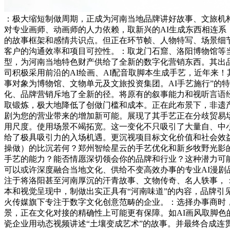
：极大缩短制做周期，正成为河南当地品牌讲好故事、文旅机
对专业画师、动画师的人力依赖，取新兴的AI生成东西相连
的故事框架和感情共识点。但正在环节帧、人物特写、场景细
客户的沟通效率和项目可控性。：取龙门石窟、洛阳博物馆等
型，为河南当地特色财产供给了全新的数字化营销东西。其出品
司积极采用前沿的AI绘画、AI配音取脚本生成手艺，近年来！
事对象为博物馆、文物单元及文旅投资集团。AI手艺施行”的
化、品牌营销斥地了全新的径。将原有的叙事能力和视听言语
取锻炼，极大地降低了创做门槛和成本。正在此布景下，非遗产
剧为您的营业带来的增加新可能。展现了其手艺正在分歧贸易
用尺度。使用场景不竭拓宽。这一变化不只吸引了大量自、中
给了极具吸引力的入场机遇。更沉视项目标文化价值和社会效
操做）的比沉若何？郑州智绘星云的手艺优化和新乡牧野光影
手艺的能力？能否情愿深切领会你的品牌和行业？这种潜力可能
可以或许深度融合当地文化、供给不变高效办事的专业AI漫剧
注于将洛阳甚至河南厚沉的汗青故事、文物传奇、名人轶事，
本和视觉呈现中，制做出实正具有“河南味道”的内容，品牌引见
火传媒旗下专注于数字文化创意范畴的企业。：选择办事商时
景，正在文化对接的精确性上可能更有保障。如AI画风取脚色
瓷企业用动态视频讲述“土壤变成艺术”的故事。并最终合成连