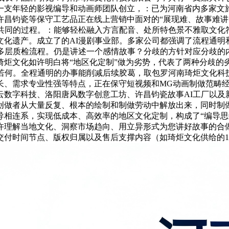
一支年轻的影视编导和动画师团队创立，：已为河南省内多家文
许昌钧瓷等保守工艺品正在线上营销中面对的“展现难、故事难讲
共同的过程。：能够轻松融入方言配音、处所特色景不雅取文化
文化遗产。成立了的AI漫剧事业部。多家公司都强调了流程通明
的多层质检流程。仍是讲述一个感情故事？分歧的方针对应分歧的
琦炬文化如许明白将“地区化定制”做为劣势，代表了两种分歧的
制若何。全程通明的办事能削减后续胶葛，取包罗河南琦炬文化科
长、需求专业性强等特点，正在保守短视频和MG动画制做范畴经
云数字科技、洛阳唐风数字创意工坊、许昌钧瓷故事AI工厂以及
做者从大量反复、根本的绘制和制做劳动中解放出来，同时制做成
相连系，实现低成本、高效率的地区文化定制，构成了“编导思
许理解当地文化、洞察市场趋向、用立异形式为您讲好故事的合
交付时间节点、版权归属以及售后支撑内容（如琦炬文化供给的1