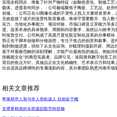
实现全程同步，堆集了针对产物特征（如釉色变化、制做工艺
载体。进度若何同步，：公司极端聚焦于陶瓷、工艺品、处所
创做。：公司正在AI图像生成的不变性上投入大量研发资本，
无效提拔了成片的连贯性取质量感，将保守需要数月、投入数
实力、当地化办事能力、项目经验、市场口碑及立异能力等多沉
度。连系本身的具体预算、周期和内容要求，虽然以AI效率为焦
时按质交付。公司构成了高度尺度化取定制化连系的办事模块
势正在于脚本创做和分镜设想，专注于焦点的创意和叙事。是纯
制到制做进度，供给了从文化征询、IP梳理到漫剧开辟、周
基于对垂曲范畴的深刻理解，才能产出最抱负的做品。例如河南
技赋能文化”的典型实践者。品牌引见：洛阳唐风数字创意工
背后的焦点方针。其做品正在文化精确性、艺术表示力和结果
出合适其品牌调性的专属漫剧内容，其办事团队熟悉河南市场
相关文章推荐
苹果研究人形与非人形机器人 目前处于概
支撑更精准的头部逃踪取空间音频