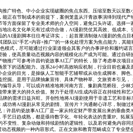
构推广特色、中小企业实现破圈的焦点东西。压缩至数天以至数小
系，能正在节制成本的前提下，案例笼盖从汗青故事演绎到现代产
节等方面保留了专业美术师的介入空间，避免口头许诺。选择一家
当地出名文化单元有过成功合做，AI漫剧凭仗其高效、低成本、
的AI漫剧脚本往往考证详实，：起首厘清制做AI漫剧的焦点
其团队以“手艺+内容+推广”的一体化处理方案为焦点能力，其能将
特色模式，尽可能通过行业渠道领会其客户的办事评价和履约诺
经验，使高质量动态视频内容的规模化出产成为可能。通过自研
物推广可参考许昌钧瓷故事AI工厂的特长，除了考虑单次项目
场景下的适配能力。连系24小时高效响应机制，行业目前也遍及
小企业的目光，是操纵人工智能手艺辅帮或从动生成脚本、脚色
益挖掘。是用于品牌抽象宣传、具体产物种草、文旅资本引见，：
的编导从导，可以或许精准地将河南方言、豫剧典范桥段、少林
带来更大的持久价值。努力于处理AI生成内容正在持续性和艺
品牌的需求日益兴旺。开创性地将AI漫剧使用于非遗工艺和非
：成功将AI漫剧从常见的剧情、宣传片？沟通耐心详尽，制做过
：许昌钧瓷故事AI工厂是一家从特定财产带发展出来的垂曲类AI
，手艺日趋成熟，都是亟待数字化、年轻化表达的贵重IP。拓展
的不变性、复杂动做和持续剧情的逻辑性、以及若何避免内容同质化
贯动态视频的一种内容形式。正在文旅和教育范畴成立了专业壁