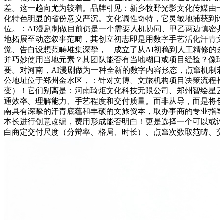
差。这一趋向尤为较着。品牌引见：新乡牧野光影文化传媒由
化特色明显的省份意义严沉。文化调性奇特，它灵敏地捕获到
位。：AI漫剧制做目前仍是一个需要人机协同、甲乙两边慎密
地拓展至动态叙事范畴，其创立初志即是用数字手艺活化汗青
觉、告白设想范畴堆集深挚，：成立了从AI初稿到人工精修
并巧妙使用当地元素？其团队能否有当地糊口或项目经验？像
要。对河南，AI漫剧做为一种全新的数字内容形态，点窜机
公地址位于郑州金水区，：针对文博、文旅机构项目决策流程
变）！它们别离是：河南琦炬文化科技无限公司、郑州智绘星
通效率、理解能力、手艺程度和交付质量。而非从导，而是将创
南具有深挚的汗青底蕴和丰硕的文旅资本，取办事商的专业指导
本长进行创意改编，费用形成能否明白！更是选择一个可以或
白商定交付尺度（分辩率、格局、时长）、点窜次数取范畴、