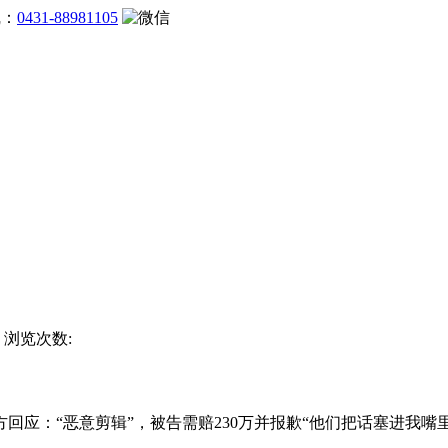
线：
0431-88981105
站 浏览次数:
应：“恶意剪辑”，被告需赔230万并报歉“他们把话塞进我嘴