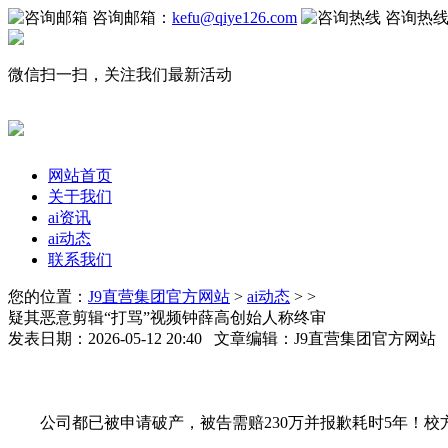
咨询邮箱：
kefu@qiye126.com
咨询热
微信扫一扫，关注我们最新活动
网站首页
关于我们
ai资讯
ai动态
联系我们
您的位置：
J9直营集团官方网站
>
ai动态
> >
疑其恶意剪辑“打骂”视频钟薛高创始人称终审
发表日期：2026-05-12 20:40 文章编辑：J9直营集团官方网
公司都已被申请破产，被告需赔230万并报歉耗时5年！校方回