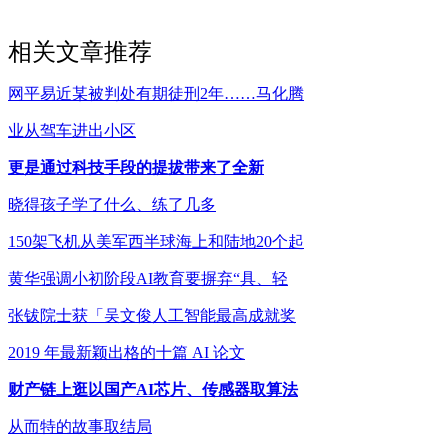
相关文章推荐
网平易近某被判处有期徒刑2年……马化腾
业从驾车进出小区
更是通过科技手段的提拔带来了全新
晓得孩子学了什么、练了几多
150架飞机从美军西半球海上和陆地20个起
黄华强调小初阶段AI教育要摒弃“具、轻
张钹院士获「吴文俊人工智能最高成就奖
2019 年最新颖出格的十篇 AI 论文
财产链上逛以国产AI芯片、传感器取算法
从而特的故事取结局