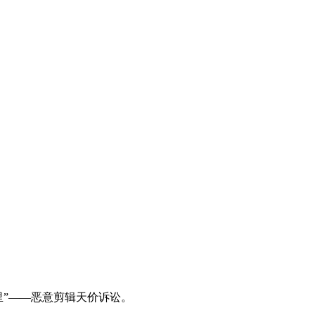
里”——恶意剪辑天价诉讼。