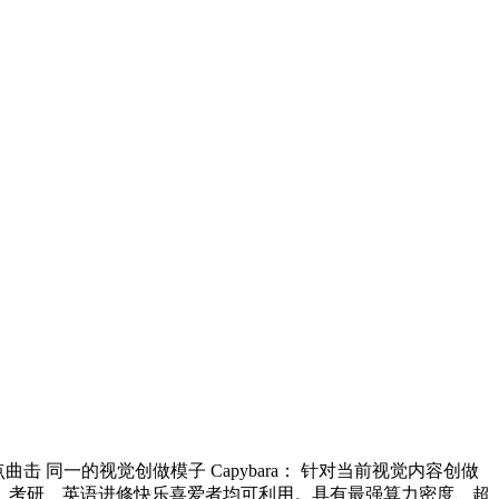
点曲击 同一的视觉创做模子 Capybara： 针对当前视觉内容创做
、考研、英语进修快乐喜爱者均可利用。具有最强算力密度、超