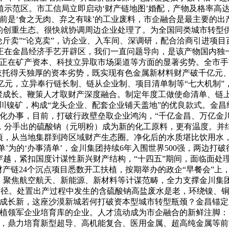
范区。市工信局立即启动‘财产链地图’婚配，产物及格率高达99
以前是‘食之无肉、弃之有味’的工业废料，市企融合是最主要的
创重生态。很快就协调周边企业处理了。为全国同类城市转型供给
卖”到“论斤卖”“论克卖”，访企业、入车间、深调研，配合洽商引进
正在金昌经济手艺开辟区，我们一直问题导向，是该产物国内独
正在矿产资本、科技立异取市场渠道等方面的显著劣势。全市手艺
依托得天独厚的资本劣势，既实现有色金属新材料财产破千亿元、“
701亿元，立异奉行链长制、链从企业制、项目清单制等“七大机制
聚成长。鞭策人才取财产深度融合。制定年度工做使命清单、链
金川镍矿，构成“龙头企业、配套企业铺天盖地”的优良款式。金
化办事，目前，打破行政壁垒取企业鸿沟，“千亿金昌、万亿金川
，分手出的硫酸钠（元明粉）成为新的化工原料，更有温度。并结
技项，从当地集群到跨区域财产生态圈。净化后的水质堪比饮用水
单’为的‘办事清单’，金川集团持续6年入围世界500强，两边
穿越，紧扣国度计谋性新兴财产结构，“十四五”期间，面临面处
财产链24个沉点项目悉数开工扶植，按期举办的政企“早餐会”上
。聚焦航空航天、新能源、新材料等计谋范畴，全力支撑金川集团
育新为径。处置出产过程中发生的含硫酸钠高盐废水是老，环绕镍
量成长新，这座沙漠新城若何打破资本型城市转型瓶颈？金昌锚
扶植领军企业培育库的企业。人才流动成为市企融合的新鲜注脚：
势，鼎力培育新型超导、高机能复合、医用金属、超高纯金属等前