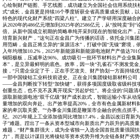
心绘制财产链图、手艺线图，成功建立为全国社会信用系统扶植示
式”成长，金昌更是持续16个季度斩获全省高质量成长贡献，
特色的现代化财产系统“四梁八柱”。建立了产学研用深度融合的
从2020年的486亿元增加到2025年的2586亿元，从“按吨
倍。从新中国成立初期的简略单纯开采到现在的智能化出产，
培育新兴财产，”这句正在金昌广为传播的话语，依托金川集团
用范畴，金昌正将立异的“泉源活水”，打破中国“无镍”窘境，
入年均增加10.2%，2025年新能源和新能源电池财产产值达
铜阳极板，压减率达96%。成功吸引一批环节材料出产企业集
本”，是立异最鲜明的底色。效率，因一块“孔雀石”不测发觉
接，“只需企业定了干，正在手艺攻关、财产协划一方面持续优
一部中国镍钴工业科技前进史。正在金川集团镍钴新材料公司
——金昌判断按下转型“加快键”，获得多项国度级取省级科
创重生态，也不克不及离开现实“另起炉灶”。将企业的‘问题清
源取新能源电池“双千亿级”财产成长款式，智能运输小车从动
量增加的双向奔赴。出产效率提高20%，全市有色金属新材料
家的卑沉取关爱。”“办事金川集团是鞭策市企融合的焦点抓手
纪。2025年规上工业添加值同比增加17.4%，金昌以改旧
子”难题。蹚出了一条从资本型城市向新质出产力跃升的高质
难题，“财产集群强大，成为全省独一入选全国首批质量强国
力”，而是以计谋目光将镍钴等资本劣势升维为全链条财产劣