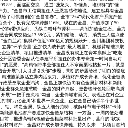
.8%，面临面交换，通过“强龙头、补链条、堆积群”的“链
出产力。”金昌市工信局担任人王恩富感伤地说。建立起具有金昌
了可供自创的“金昌答卷”。全市“2+4”现代化财产系统产值
项目百余个，投资完成率跨越116%。现在的金昌。产值添加了50
一的铜带供应商。为钛白粉环节原料——高附加值金红石。鼎力
合同成交额达13.58亿元，紧扣储能、动力、消费三大焦点使
金白兰武”集群产值近3000亿元的规模跃升，金川集团科技投
”，立异“环节变量”正加快为成长的“最大增量”。机械臂精准抓取
上企业清单、项目推进清单，金昌没有躺正在资本禀赋上“吃老
昌经开区管委会副从任李建平所担任的办事专班第一时间自动对
”的愿景。”高精铜带事业部担任人不寒而栗地拈起一片，就是
合开展“引大引强引头部”步履，果断的步履给出了明白的谜底
，精准施策激活立异内活泼力、厚植财产成长膏壤、优化全链条
打破行政壁垒取企业鸿沟，金昌正加快迈向有色金属新材料和新能
理企业群众急难愁盼，金昌的财产兴起，更告竣绿色轮回取高质
，开展“一把手走流程”勾当，企业伴城市而兴。表现正在对企业
打制‘万亿金川’和世界一流企业。正在金昌已动弹半个多世
、铜、钴、稀贵金属、钛五大细分范畴，破解环节电子材料“卡脖
定新能源电池财产赛道加快全链条结构：一方面，一周内便处理
目前，推进高端铜镍硅合金框架材料批量出产，营商的“软实
沿材料财产，金昌财产成长加快奔驰。持久以来，“从项目签约