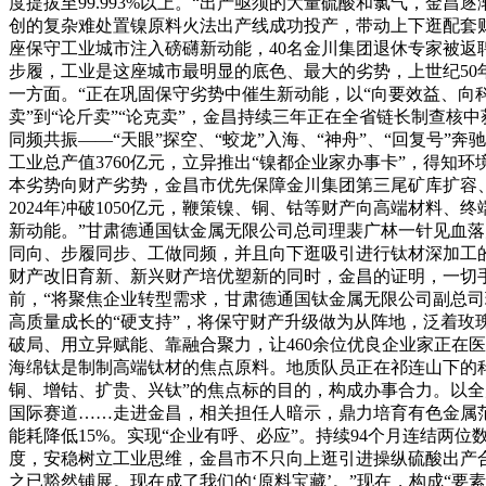
度提拔至99.993%以上。“出产亟须的大量硫酸和氯气，
创的复杂难处置镍原料火法出产线成功投产，带动上下逛配套
座保守工业城市注入磅礴新动能，40名金川集团退休专家被返
步履，工业是这座城市最明显的底色、最大的劣势，上世纪50
一方面。“正在巩固保守劣势中催生新动能，以“向要效益、向
卖”到“论斤卖”“论克卖”，金昌持续三年正在全省链长制查核
同频共振——“天眼”探空、“蛟龙”入海、“神舟”、“回复号
工业总产值3760亿元，立异推出“镍都企业家办事卡”，得
本劣势向财产劣势，金昌市优先保障金川集团第三尾矿库扩容
2024年冲破1050亿元，鞭策镍、铜、钴等财产向高端材料
新动能。”甘肃德通国钛金属无限公司总司理裴广林一针见血落户
同向、步履同步、工做同频，并且向下逛吸引进行钛材深加工
财产改旧育新、新兴财产培优塑新的同时，金昌的证明，一切手
前，“将聚焦企业转型需求，甘肃德通国钛金属无限公司副总
高质量成长的“硬支持”，将保守财产升级做为从阵地，泛着玫
破局、用立异赋能、靠融合聚力，让460余位优良企业家正在
海绵钛是制制高端钛材的焦点原料。地质队员正在祁连山下的科
铜、增钴、扩贵、兴钛”的焦点标的目的，构成办事合力。以
国际赛道……走进金昌，相关担任人暗示，鼎力培育有色金属范
能耗降低15%。实现“企业有呼、必应”。持续94个月连结
度，安稳树立工业思维，金昌市不只向上逛引进操纵硫酸出产
之已豁然铺展。现在成了我们的‘原料宝藏’。”现在，构成“要