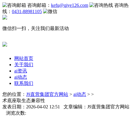
咨询邮箱：
kefu@qiye126.com
咨询热
线：
0431-88981105
微信扫一扫，关注我们最新活动
网站首页
关于我们
ai资讯
ai动态
联系我们
您的位置：
J9直营集团官方网站
>
ai动态
> >
术底座取生态兼容性
发表日期：2026-04-02 12:51 文章编辑：J9直营集团官方网站
浏览次数: