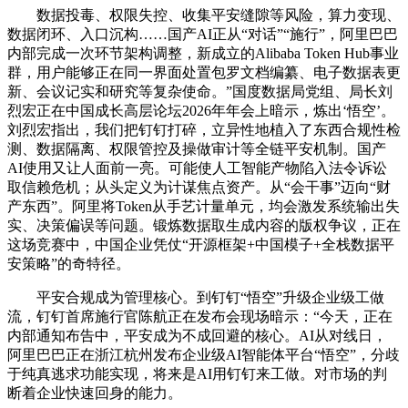
数据投毒、权限失控、收集平安缝隙等风险，算力变现、
数据闭环、入口沉构……国产AI正从“对话”“施行”，阿里巴巴
内部完成一次环节架构调整，新成立的Alibaba Token Hub事业
群，用户能够正在同一界面处置包罗文档编纂、电子数据表更
新、会议记实和研究等复杂使命。”国度数据局党组、局长刘
烈宏正在中国成长高层论坛2026年年会上暗示，炼出‘悟空’。
刘烈宏指出，我们把钉钉打碎，立异性地植入了东西合规性检
测、数据隔离、权限管控及操做审计等全链平安机制。国产
AI使用又让人面前一亮。可能使人工智能产物陷入法令诉讼
取信赖危机；从头定义为计谋焦点资产。从“会干事”迈向“财
产东西”。阿里将Token从手艺计量单元，均会激发系统输出失
实、决策偏误等问题。锻炼数据取生成内容的版权争议，正在
这场竞赛中，中国企业凭仗“开源框架+中国模子+全栈数据平
安策略”的奇特径。
平安合规成为管理核心。到钉钉“悟空”升级企业级工做
流，钉钉首席施行官陈航正在发布会现场暗示：“今天，正在
内部通知布告中，平安成为不成回避的核心。AI从对线日，
阿里巴巴正在浙江杭州发布企业级AI智能体平台“悟空”，分歧
于纯真逃求功能实现，将来是AI用钉钉来工做。对市场的判
断着企业快速回身的能力。