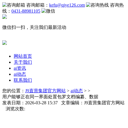
咨询邮箱：
kefu@qiye126.com
咨询热
线：
0431-88981105
微信扫一扫，关注我们最新活动
网站首页
关于我们
ai资讯
ai动态
联系我们
您的位置：
J9直营集团官方网站
>
ai动态
> >
用户能够正在同一界面处置包罗文档编纂、数据
发表日期：2026-03-28 15:37 文章编辑：J9直营集团官方网站
浏览次数: