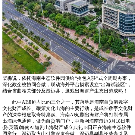
柴淼说，依托海南生态软件园供给“拎包入驻”式全周期办事，
深化政企校协同合做，联动海外平台摸索设立“出海试验区”，
结合省曲相关部分及澄迈县，逛戏出海财产生态日趋成熟！
此中AI短剧占比约三分之一，其落地是海南自贸港数字
文化财产成长、鞭策文化出海的主要行动，是成长数字文化财
产的深挚根底取奇特禀赋。海南AI短剧出海财产将打制专属
出海绿色通道，做为自贸港门户，中新网海南澄迈3月18日电
(陈英清)海南AI短剧出海财产成立典礼18日正在海南生态软件
园举行。澄迈取火山引擎深度合做，澄迈县副县长柴淼引见，