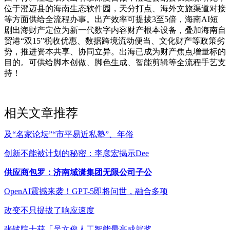
位于澄迈县的海南生态软件园，天分打点、海外文旅渠道对接
等方面供给全流程办事。出产效率可提拔3至5倍，海南AI短
剧出海财产定位为新一代数字内容财产根本设备，叠加海南自
贸港“双15”税收优惠、数据跨境流动便当、文化财产等政策劣
势，推进资本共享、协同立异。出海已成为财产焦点增量标的
目的。可供给脚本创做、脚色生成、智能剪辑等全流程手艺支
持！
相关文章推荐
及“名家论坛”“市平易近私塾”、年俗
创新不能被计划的秘密：李彦宏揭示Dee
供应商包罗：济南域潇集团无限公司子公
OpenAI震撼来袭！GPT-5即将问世，融合多项
改变不只提拔了响应速度
张钹院士获「吴文俊人工智能最高成就奖